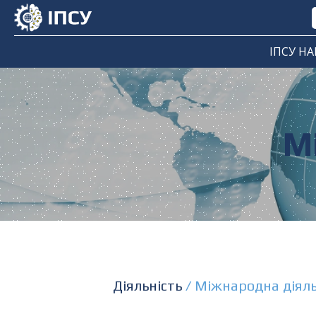
ІПСУ НА
М
Діяльність
/
Міжнародна діяль