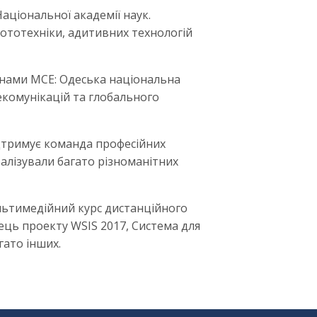
аціональної академії наук.
бототехніки, адитивних технологій
членами МСЕ: Одеська національна
лекомунікацій та глобального
ідтримує команда професійних
еалізували багато різноманітних
ультимедійний курс дистанційного
жець проекту WSIS 2017, Система для
гато інших.