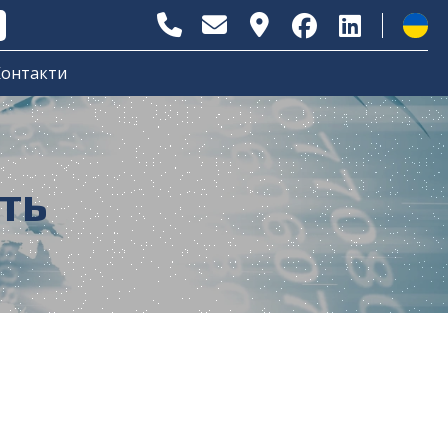
онтакти
ть