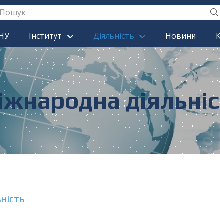
НУ
Інститут
Діяльність
Новини
К
іжнародна діяльніс
ність