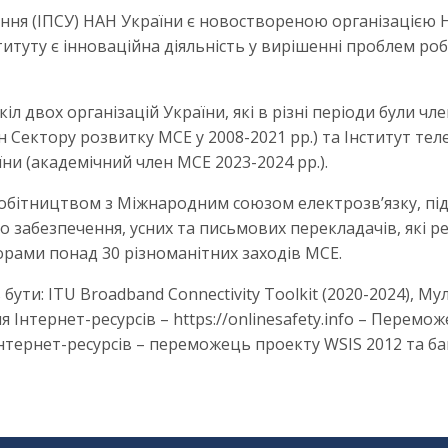
ння (ІПСУ) НАН України є новоствореною організацією Н
итуту є інноваційна діяльність у вирішенні проблем ро
іл двох організацій України, які в різні періоди були 
лен Сектору розвитку МСЕ у 2008-2021 рр.) та Інститут те
и (академічний член МСЕ 2023-2024 рр.).
івробітництвом з Міжнародним союзом електрозв’язку, п
 забезпечення, усних та письмових перекладачів, які р
орами понад 30 різноманітних заходів МСЕ.
ути: ITU Broadband Connectivity Toolkit (2020-2024), М
Інтернет-ресурсів – https://onlinesafety.info – Перемо
нтернет-ресурсів – переможець проекту WSIS 2012 та ба