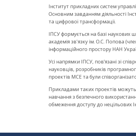
Інститут прикладних систем управлі
Основним завданням діяльності Інст
та цифрової трансформації.
ІПСУ формується на базі наукових шк
академія зв'язку ім. О.С. Попова (ч
інформаційного простору НАН Україн
Усі напрямки ІПСУ, пов’язані зі сп
науковців, розробників програмного
проектів МСЕ та були співорганізат
Прикладами таких проектів можуть б
навчання з безпечного використання 
обмеження доступу до нецільових І